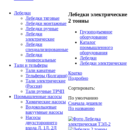
Лебедки
Лебедки электрические
Лебедки тяговые
2 тонны
Лебедки монтажные
Лебедки ручные
Грузоподъемное
Лебедки
оборудование
электрические
Каталог
Лебедки
промышленного
специализированные
оборудования
Лебедки
Лебедки
универсальные
Лебедки электрические
Тали и тельферы
Тали канатные
Кратко
Тельферы (Болгария)
Подробно
Тали электрические
(Россия)
Сортировать:
Тали ручные ТРЧП
Промышленные насосы
По умолчанию
Химические насосы
Сначала дешевле
Водокольцевые
По названию
вакуумные насосы
Насосы
двухстороннего
входа Д, 1Д, 2Д