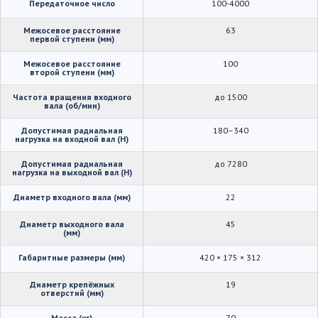
Передаточное число
100-4000
Межосевое расстояние
63
первой ступени (мм)
Межосевое расстояние
100
второй ступени (мм)
Частота вращения входного
до 1500
вала (об/мин)
Допустимая радиальная
180–340
нагрузка на входной вал (Н)
Допустимая радиальная
до 7280
нагрузка на выходной вал (Н)
Диаметр входного вала (мм)
22
Диаметр выходного вала
45
(мм)
Габаритные размеры (мм)
420 × 175 × 312
Диаметр крепёжных
19
отверстий (мм)
Масса (кг)
70