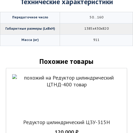
Технические характеристики
Передаточное число
50...160
Габаритные размеры (LхBхH)
1385х430х820
Масса (кг)
911
Похожие товары
Редуктор цилиндрический Ц3У-315Н
120 000 ₽